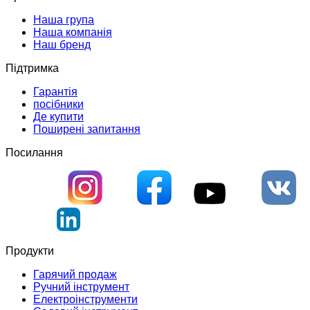
Наша група
Наша компанія
Наш бренд
Підтримка
Гарантія
посібники
Де купити
Поширені запитання
Посилання
Продукти
Гарячий продаж
Ручний інструмент
Електроінструменти