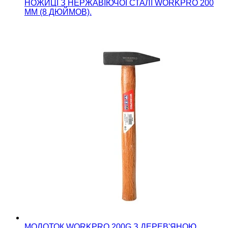
НОЖИЦІ З НЕРЖАВІЮЧОЇ СТАЛІ WORKPRO 200
ММ (8 ДЮЙМОВ).
МОЛОТОК WORKPRO 200G З ДЕРЕВ'ЯНОЮ