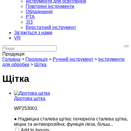
Інструменти для освітлення
Повітряні інструменти
Обладнання
PTA
ЗІЗ
Верстатний інструмент
Зв'яжіться з нами
VR
Продукція
Головна
>
Продукція
>
Ручний інструмент
>
Інструменти
для обробки
>
Щітка
Щітка
Дротова щітка
WP253001
● Надміцна сталева щітка: почорніла сталева щітка,
міцна та антикорозійна; функція леза, більш...
Add to Inquiry