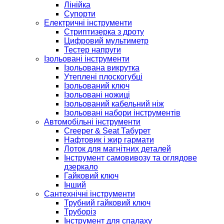
Лінійка
Супорти
Електричні інструменти
Стриптизерка з дроту
Цифровий мультиметр
Тестер напруги
Ізольовані інструменти
Ізольована викрутка
Утеплені плоскогубці
Ізольований ключ
Ізольовані ножиці
Ізольований кабельний ніж
Ізольовані набори інструментів
Автомобільні інструменти
Creeper & Seat Табурет
Нафтовик і жир гармати
Лоток для магнітних деталей
Інструмент самовивозу та оглядове
дзеркало
Гайковий ключ
Інший
Сантехнічні інструменти
Трубний гайковий ключ
Труборіз
Інструмент для спалаху