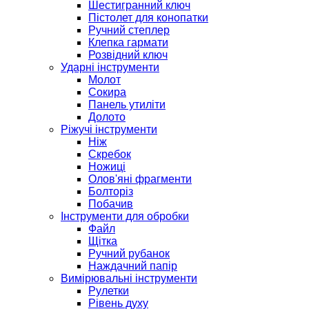
Шестигранний ключ
Пістолет для конопатки
Ручний степлер
Клепка гармати
Розвідний ключ
Ударні інструменти
Молот
Сокира
Панель утиліти
Долото
Ріжучі інструменти
Ніж
Скребок
Ножиці
Олов'яні фрагменти
Болторіз
Побачив
Інструменти для обробки
Файл
Щітка
Ручний рубанок
Наждачний папір
Вимірювальні інструменти
Рулетки
Рівень духу