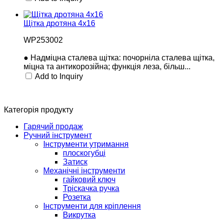
Щітка дротяна 4х16
WP253002
● Надміцна сталева щітка: почорніла сталева щітка,
міцна та антикорозійна; функція леза, більш...
Add to Inquiry
Категорія продукту
Гарячий продаж
Ручний інструмент
Інструменти утримання
плоскогубці
Затиск
Механічні інструменти
гайковий ключ
Тріскачка ручка
Розетка
Інструменти для кріплення
Викрутка