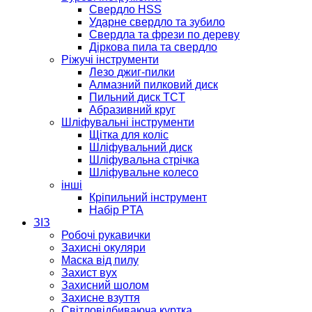
Свердло HSS
Ударне свердло та зубило
Свердла та фрези по дереву
Діркова пила та свердло
Ріжучі інструменти
Лезо джиг-пилки
Алмазний пилковий диск
Пильний диск TCT
Абразивний круг
Шліфувальні інструменти
Щітка для коліс
Шліфувальний диск
Шліфувальна стрічка
Шліфувальне колесо
інші
Кріпильний інструмент
Набір PTA
ЗІЗ
Робочі рукавички
Захисні окуляри
Маска від пилу
Захист вух
Захисний шолом
Захисне взуття
Світловідбиваюча куртка